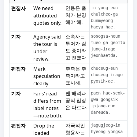
인용은 출
편집자
We need
in-yong-eun
처가 분명
chulcheo-ga
attributed
bunmyeong-
해야 해.
quotes only.
haeya hae.
소속사는
기자
Agency said
sosogsa-neun
투어가 검
tueo-ga geomto
the tour is
jung-irago
토 중이라
under
jeonhaetda.
고 전했다.
review.
추측은 추
편집자
Mark
chuceug-eun
측이라고
chuceug-irago
speculation
pyosih-ae.
표시해.
clearly.
팬 해석과
기자
Fans’ read
paen hae-seok-
공식 입장
gwa gongsik
differs from
ipjang-eun
은 다르다.
label notes
dareuda.
—note both.
자극적인
편집자
Drop the
jagugjeog-in
형용사는
hyeong-yongsa-
loaded