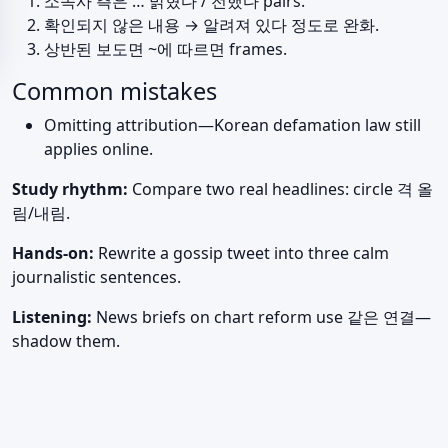
소속사 측은 … 밝혔다 / 전했다 pairs.
확인되지 않은 내용 → 알려져 있다 정도로 완화.
상반된 보도면 ~에 따르면 frames.
Common mistakes
Omitting attribution—Korean defamation law still
applies online.
Study rhythm:
Compare two real headlines: circle 격 올
림/내림.
Hands-on:
Rewrite a gossip tweet into three calm
journalistic sentences.
Listening:
News briefs on chart reform use 같은 연결—
shadow them.