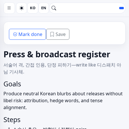
KO
EN
Mark done
Save
Press & broadcast register
서술어 격, 간접 인용, 단정 피하기—write like 디스패치 아
님 기사체.
Goals
Produce neutral Korean blurbs about releases without
libel risk: attribution, hedge words, and tense
alignment.
Steps